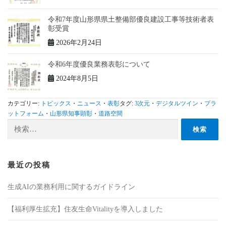
令和7年度山形県県土整備部優良建設工事等技術者表
彰受賞
2026年2月24日
令和6年度優良業務表彰について
2024年8月5日
カテゴリー:
トピックス
・
ニュース
・
表彰
タグ:
3次元
・
デジタルツイン
・
プラ
ットフォーム
・
山形県知事顕彰
・
道路空間
検索:
最近の投稿
生成AIの業務利用に関するガイドライン
【福利厚生拡充】住友生命Vitalityを導入しました