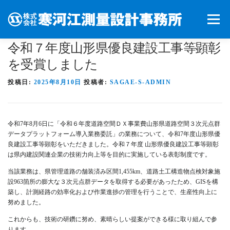
コンテンツへスキップ
メニュー
令和７年度山形県優良建設工事等顕彰
お知らせ
会社案内
業務案内
アクセス
を受賞しました
投稿日:
2025年8月10日
投稿者:
SAGAE-S-ADMIN
採用情報
お問い合わせ
ピックアップ
令和7年8月6日に「令和６年度道路空間ＤＸ事業費山形県道路空間３次元点群
データプラットフォーム導入業務委託」の業務について、令和7年度山形県優
良建設工事等顕彰をいただきました。令和７年度 山形県優良建設工事等顕彰
は県内建設関連企業の技術力向上等を目的に実施している表彰制度です。
当該業務は、県管理道路の舗装済み区間1,455km、道路土工構造物点検対象施
設963箇所の膨大な３次元点群データを取得する必要があったため、GISを構
築し、計測経路の効率化および作業進捗の管理を行うことで、生産性向上に
努めました。
これからも、技術の研鑽に努め、素晴らしい提案ができる様に取り組んで参
ります。