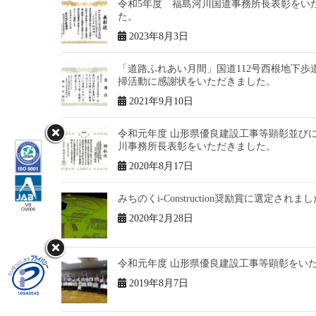
令和5年度 福島河川国道事務所長表彰をい
た。
2023年8月3日
「道路ふれあい月間」国道112号西根地下歩
掃活動に感謝状をいただきました。
2021年9月10日
令和元年度 山形県優良建設工事等顕彰並び
川事務所長表彰をいただきました。
2020年8月17日
みちのくi-Construction奨励賞に選定されまし
2020年2月28日
令和元年度 山形県優良建設工事等顕彰をい
2019年8月7日