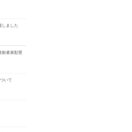
賞しました
技術者表彰受
について