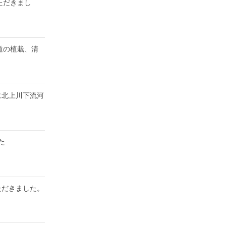
ただきまし
道の植栽、清
に北上川下流河
た
ただきました。