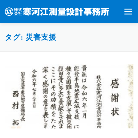
コンテンツへスキップ
メニュー
お知らせ
会社案内
業務案内
アクセス
タグ: 災害支援
採用情報
お問い合わせ
ピックアップ